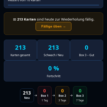
Heute 0 von 10 Karten
📅
213
Karten
sind heute zur Wiederholung fällig.
Fällige üben →
213
213
0
Karten gesamt
Schwach / Neu
Box 3 – Gut
0 %
Fortschritt
0
0
0
213
→
→
→
Box 1
Box 2
Box 3
Neu
1 Tag
3 Tage
7 Tage